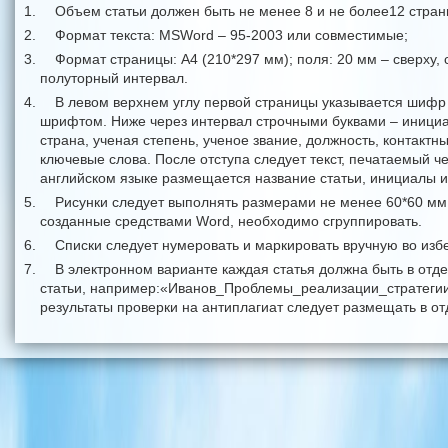
Объем статьи должен быть не менее 8 и не более12 стран
Формат текста: MSWord – 95-2003 или совместимые;
Формат страницы: А4 (210*297 мм); поля: 20 мм – сверху, с
полуторный интервал.
В левом верхнем углу первой страницы указывается шиф
шрифтом. Ниже через интервал строчными буквами – инициал
страна, ученая степень, ученое звание, должность, контакт
ключевые слова. После отступа следует текст, печатаемый ч
английском языке размещается название статьи, инициалы и
Рисунки следует выполнять размерами не менее 60*60 мм и
созданные средствами Word, необходимо сгруппировать.
Списки следует нумеровать и маркировать вручную во из
В электронном варианте каждая статья должна быть в от
статьи, например:«Иванов_Проблемы_реализации_стратегии.
результаты проверки на антиплагиат следует размещать в о